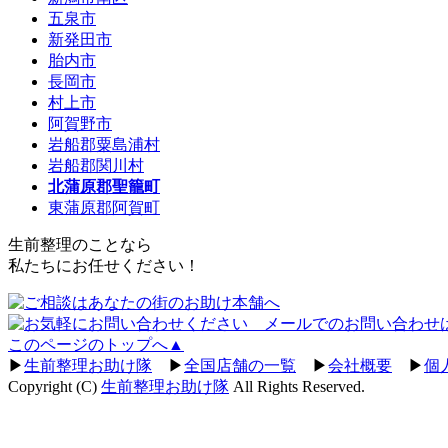
五泉市
新発田市
胎内市
長岡市
村上市
阿賀野市
岩船郡粟島浦村
岩船郡関川村
北蒲原郡聖籠町
東蒲原郡阿賀町
生前整理のことなら
私たちにお任せください！
このページのトップへ▲
▶
生前整理お助け隊
▶
全国店舗の一覧
▶
会社概要
▶
個
Copyright (C)
生前整理お助け隊
All Rights Reserved.